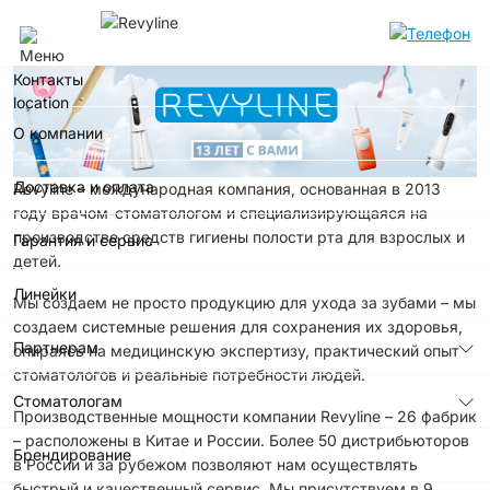
Уфа
Контакты
О компании
Доставка и оплата
Revyline – международная компания, основанная в 2013
году врачом-стоматологом и специализирующаяся на
производстве средств гигиены полости рта для взрослых и
Гарантия и сервис
детей.
Линейки
Мы создаем не просто продукцию для ухода за зубами – мы
создаем системные решения для сохранения их здоровья,
Партнерам
опираясь на медицинскую экспертизу, практический опыт
стоматологов и реальные потребности людей.
Стоматологам
Производственные мощности компании Revyline – 26 фабрик
– расположены в Китае и России. Более 50 дистрибьюторов
Брендирование
в России и за рубежом позволяют нам осуществлять
быстрый и качественный сервис. Мы присутствуем в 9