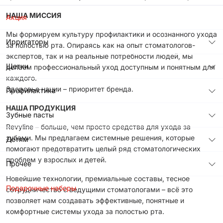
НАША МИССИЯ
Акция
Мы формируем культуру профилактики и осознанного ухода
Ирригаторы
за полостью рта. Опираясь как на опыт стоматологов-
экспертов, так и на реальные потребности людей, мы
Щетки
делаем профессиональный уход доступным и понятным для
каждого.
Здоровье нации – приоритет бренда.
Профилактика
НАША ПРОДУКЦИЯ
Зубные пасты
Revyline – больше, чем просто средства для ухода за
зубами. Мы предлагаем системные решения, которые
Детям
помогают предотвратить целый ряд стоматологических
проблем у взрослых и детей.
Прочее
Новейшие технологии, премиальные составы, тесное
Подарочные наборы
сотрудничество с ведущими стоматологами – всё это
позволяет нам создавать эффективные, понятные и
комфортные системы ухода за полостью рта.