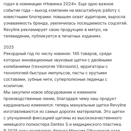
года» в номинации «Новинка 2024». Еще одно важное
событие года – выход компании на масштабную работу с
известными блогерами: повышен охват аудитории, выросла
узнаваемость бренда, увеличилась посещаемость соцсетей.
Revyline рекламирует свою продукцию в метро, на
телевидении, публикуется в печатных изданиях.
2025
Рекордный год по числу новинок: 145 товаров, среди
которых инновационные звуковые щетки с двойными
колебаниями (технология Vibrosonic), ирригаторы с
технологией быстрых импульсов, пасты с крутыми
составами, зубные нити, суперполезные леденцы с
ксилитом.
Мы закупили новое оборудование и изменили
производственные линии, благодаря чему наш продукт
кардинально изменился: теперь мануальные щетки Revyline
изготавливаются из самых дорогих материалов. Это щетки
с улучшенной фиксацией щетины из высококачественного
немецкого полиэстера Dentex S и медицинского пластика.
В 2025 году основатель бренда Максим Обушенков стал