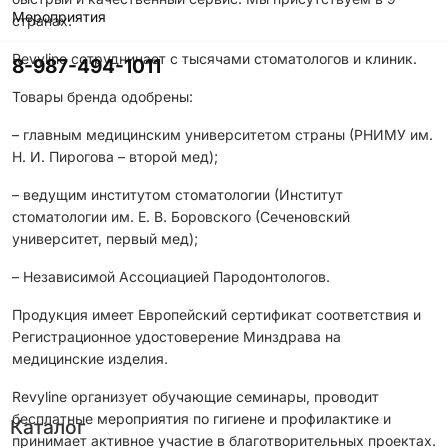
Мероприятия
странах.
Revyline сотрудничает с тысячами стоматологов и клиник.
8-987-494-1011
Товары бренда одобрены:
– главным медицинским университетом страны (РНИМУ им.
Н. И. Пирогова – второй мед);
– ведущим институтом стоматологии (Институт
стоматологии им. Е. В. Боровского (Сеченовский
университет, первый мед);
– Независимой Ассоциацией Пародонтологов.
Продукция имеет Европейский сертификат соответствия и
Регистрационное удостоверение Минздрава на
медицинские изделия.
Revyline организует обучающие семинары, проводит
бесплатные мероприятия по гигиене и профилактике и
Каталог
принимает активное участие в благотворительных проектах.