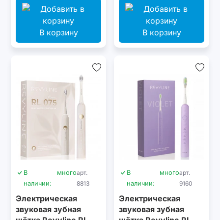
В корзину
В корзину
В
много
арт.
В
много
арт.
наличии:
8813
наличии:
9160
Электрическая
Электрическая
звуковая зубная
звуковая зубная
щётка Revyline RL
щётка Revyline RL