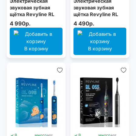
Электрическая
Электрическая
звуковая зубная
звуковая зубная
щётка Revyline RL
щётка Revyline RL
075 Lilac
044 Mint
4 990р.
4 490р.
В корзину
В корзину
В
много
арт.
В
много
арт.