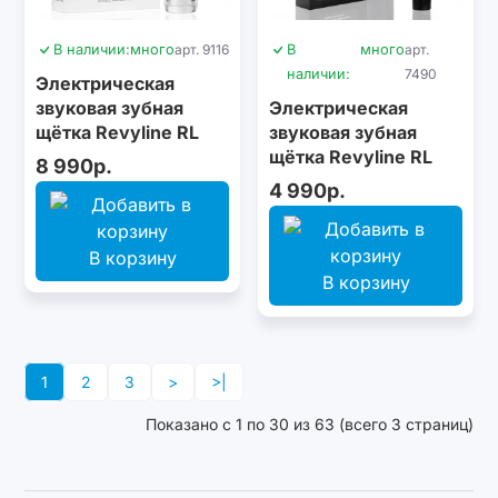
В наличии:
много
арт. 9116
В
много
арт.
наличии:
7490
Электрическая
звуковая зубная
Электрическая
щётка Revyline RL
звуковая зубная
080 PRO White
щётка Revyline RL
8 990р.
060 Black
4 990р.
В корзину
В корзину
1
2
3
>
>|
Показано с 1 по 30 из 63 (всего 3 страниц)