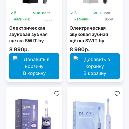
В
много
арт.
В
много
арт.
наличии:
8558
наличии:
8559
Электрическая
Электрическая
звуковая зубная
звуковая зубная
щётка SWIT by
щётка SWIT by
Revyline RL 090
Revyline RL 090
8 990р.
8 990р.
Silver
Graphite
В корзину
В корзину