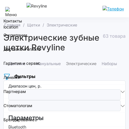
Уфа
Контакты
Главная
Щетки
Электрические
О компании
Электрические зубные
63 товара
щетки Revyline
Доставка и оплата
Гарантия и сервис
Детские
Мануальные
Электрические
Наборы
Фильтры
Линейки
Диапазон цен, р.
Партнерам
Стоматологам
Параметры
Брендирование
Bluetooth