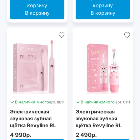
В корзину
В корзину
В наличии:
много
арт. 8811
В наличии:
много
арт. 6111
Электрическая
Электрическая
звуковая зубная
звуковая зубная
щётка Revyline RL
щётка Revyline RL
075 Pink
025 Baby, Pink
4 990р.
2 490р.