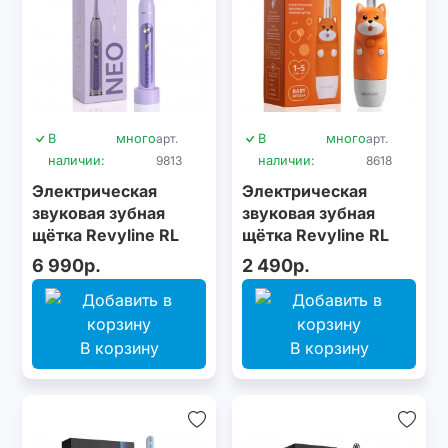
В
много
арт.
В
много
арт.
наличии:
9813
наличии:
8618
Электрическая
Электрическая
звуковая зубная
звуковая зубная
щётка Revyline RL
щётка Revyline RL
010 Neo Violet
025 Baby Puppy,
6 990р.
2 490р.
Orange
В корзину
В корзину