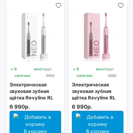
В
много
арт.
В
много
арт.
наличии:
4658
наличии:
4660
Электрическая
Электрическая
звуковая зубная
звуковая зубная
щётка Revyline RL
щётка Revyline RL
010 Neo White
010 Neo Pink
6 990р.
6 990р.
В корзину
В корзину