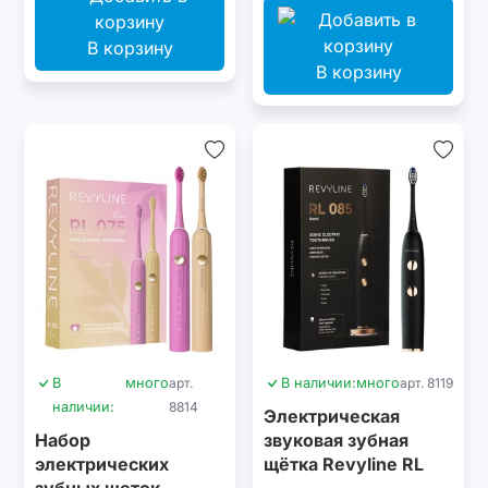
В корзину
В корзину
В
много
арт.
В наличии:
много
арт. 8119
наличии:
8814
Электрическая
Набор
звуковая зубная
электрических
щётка Revyline RL
зубных щеток
085 Black