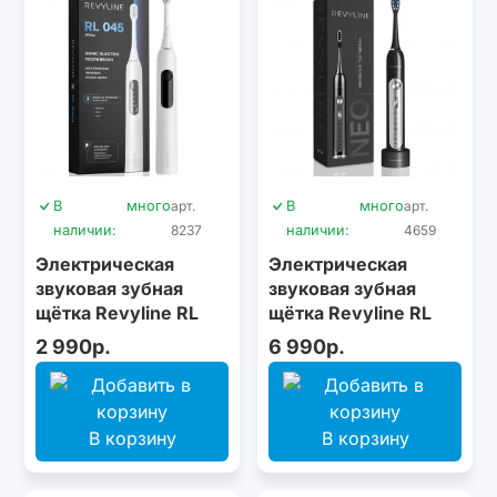
В
много
арт.
В
много
арт.
наличии:
8237
наличии:
4659
Электрическая
Электрическая
звуковая зубная
звуковая зубная
щётка Revyline RL
щётка Revyline RL
045 White
010 Neo Black
2 990р.
6 990р.
В корзину
В корзину