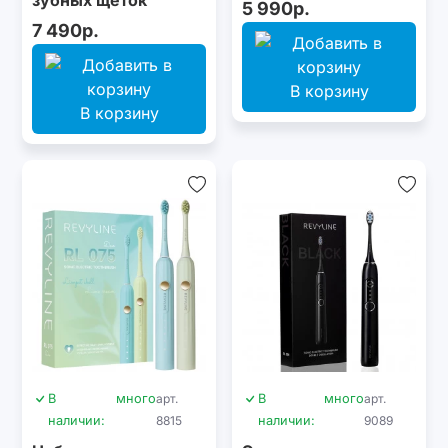
5 990р.
Revyline RL 075 DUO
7 490р.
Сrocus + Сocoon
В корзину
В корзину
В
много
арт.
В
много
арт.
наличии:
8815
наличии:
9089