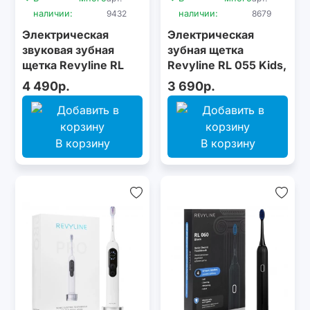
наличии:
9432
наличии:
8679
Электрическая
Электрическая
звуковая зубная
зубная щетка
щетка Revyline RL
Revyline RL 055 Kids,
095 Kids, Blue
Black
4 490р.
3 690р.
В корзину
В корзину