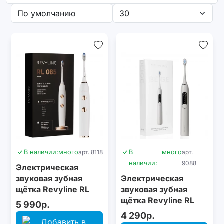
В наличии:
много
арт. 8118
В
много
арт.
наличии:
9088
Электрическая
звуковая зубная
Электрическая
щётка Revyline RL
звуковая зубная
085 White
щётка Revyline RL
5 990р.
066 Beige
4 290р.