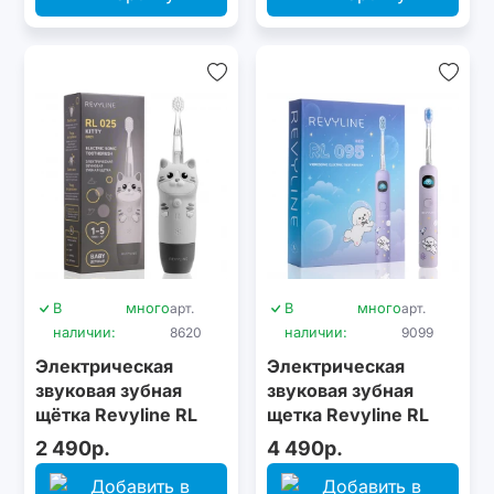
В
много
арт.
В
много
арт.
наличии:
8620
наличии:
9099
Электрическая
Электрическая
звуковая зубная
звуковая зубная
щётка Revyline RL
щетка Revyline RL
025 Baby Kitty, Grey
095 Kids, Lilac
2 490р.
4 490р.