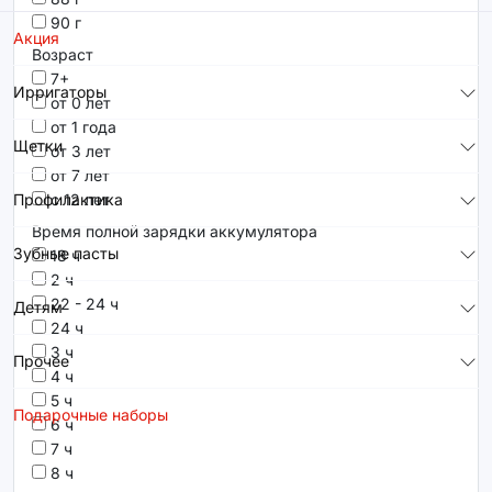
90 г
Акция
Возраст
7+
Ирригаторы
от 0 лет
от 1 года
Щетки
от 3 лет
от 7 лет
с 12 лет
Профилактика
Время полной зарядки аккумулятора
Зубные пасты
18 ч
2 ч
22 - 24 ч
Детям
24 ч
3 ч
Прочее
4 ч
5 ч
Подарочные наборы
6 ч
7 ч
8 ч