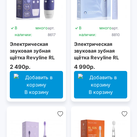
В
много
арт.
В
много
арт.
наличии:
8617
наличии:
8810
Электрическая
Электрическая
звуковая зубная
звуковая зубная
щётка Revyline RL
щётка Revyline RL
025 Baby Puppy, Blue
075 Blue
2 490р.
4 990р.
В корзину
В корзину