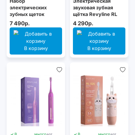
Набор
Электрическая
электрических
звуковая зубная
зубных щеток
щётка Revyline RL
Revyline RL 075 DUO
066 Black
7 490р.
4 290р.
Limpet shell + Lime
cream
В корзину
В корзину
В
много
арт.
В
много
арт.