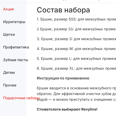
Состав набора
Акция
1. Ершик, размер SSS: для межзубных пром
Ирригаторы
2 Ершик, размер SS: для межзубных пром
Щетки
3. Ершик, размер S: для межзубных проме
Профилактика
4. Ершик, размер M: для межзубных пром
5. Ершик, размер L: для межзубных проме
Зубные пасты
6. Ершик, размер XL: для межзубных пром
Детям
Инструкция по применению
Прочее
Ершик вводится в основание межзубного пр
обратно. Для эффективной очистки зубов д
Подарочные наборы
водой — и можно приступать к очищению 
Стоматологи выбирают Revyline!