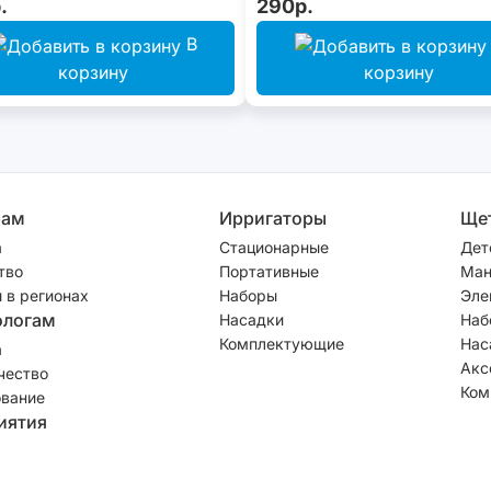
.
290р.
В
корзину
корзину
рам
Ирригаторы
Ще
а
Стационарные
Дет
тво
Портативные
Ман
 в регионах
Наборы
Эле
ологам
Насадки
Наб
Комплектующие
Нас
а
Акс
чество
Ком
вание
иятия