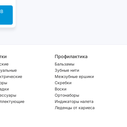
В
тки
Профилактика
ские
Бальзамы
уальные
Зубные нити
ктрические
Межзубные ершики
оры
Скребки
адки
Воски
ессуары
Ортонаборы
плектующие
Индикаторы налета
Леденцы от кариеса