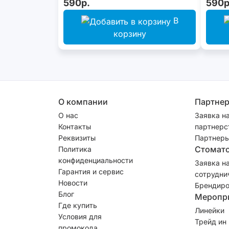
590р.
590р
В
корзину
О компании
Партне
О нас
Заявка н
Контакты
партнерс
Реквизиты
Партнеры
Стомат
Политика
конфиденциальности
Заявка н
Гарантия и сервис
сотрудни
Новости
Брендиро
Блог
Меропр
Где купить
Линейки
Условия для
Трейд ин
промокода