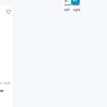
рт. 7047
ne