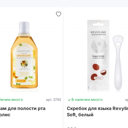
личии:
много
арт. 3792
В наличии:
много
а
ам для полости рта
Скребок для языка Revyli
олис
Soft, белый