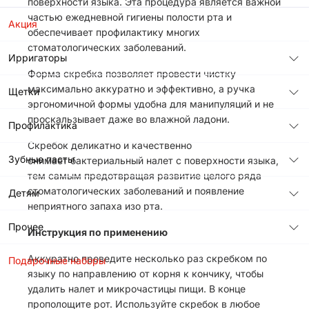
поверхности языка. Эта процедура является важной
частью ежедневной гигиены полости рта и
Акция
обеспечивает профилактику многих
стоматологических заболеваний.
Ирригаторы
Форма скребка позволяет провести чистку
максимально аккуратно и эффективно, а ручка
Щетки
эргономичной формы удобна для манипуляций и не
проскальзывает даже во влажной ладони.
Профилактика
Скребок деликатно и качественно
Зубные пасты
снимает бактериальный налет с поверхности языка,
тем самым предотвращая развитие целого ряда
стоматологических заболеваний и появление
Детям
неприятного запаха изо рта.
Прочее
Инструкция по применению
Аккуратно проведите несколько раз скребком по
Подарочные наборы
языку по направлению от корня к кончику, чтобы
удалить налет и микрочастицы пищи. В конце
прополощите рот. Используйте скребок в любое