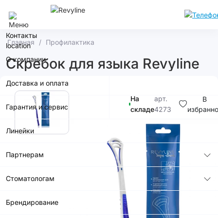
Уфа
Контакты
Главная
Профилактика
О компании
Скребок для языка Revyline
Доставка и оплата
На
арт.
В
Гарантия и сервис
складе
4273
избранн
Линейки
290р.
Партнерам
Стоматологам
В корзину
Брендирование
Купить в