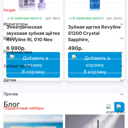
Акция
В наличии:
много
арт. 9813
В наличии:
много
арт. 9563
Ирригаторы
Электрическая
Зубная щетка Revyline
звуковая зубная щётка
S1200 Crystal
Щетки
Revyline RL 010 Neo
Sapphire,
Violet
монопучковая
6 990р.
490р.
Профилактика
Зубные пасты
В корзину
В корзину
Детям
Прочее
Блог
Подарочные наборы